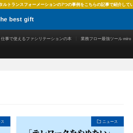
タルトランスフォーメーションの7つの事例をこちらの記事で紹介して
 best gift
でIT活用を進めるための方法、 ファシリテーションを使ったテクニック、
立つ情報を発信します。
仕事で使えるファシリテーションの本
業務フロー最強ツール miro
ース
ニュース