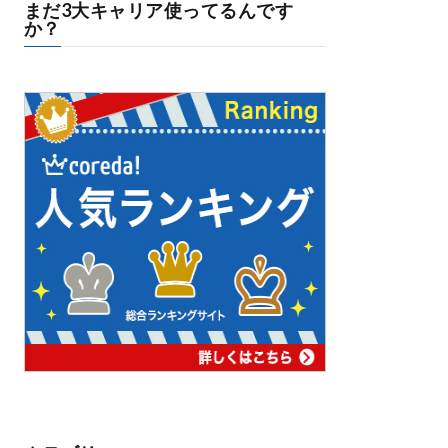
まだ3大キャリア使ってるんです
か？