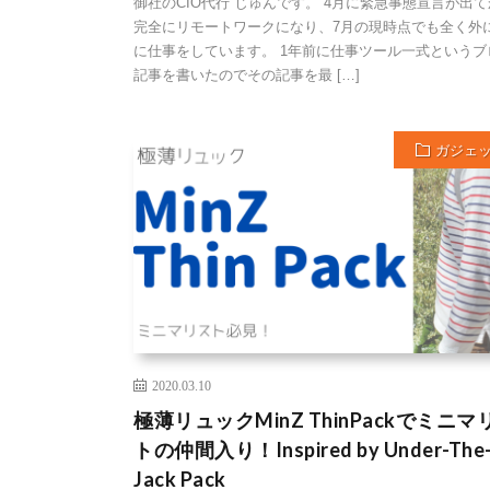
御社のCIO代行 じゅんです。 4月に緊急事態宣言が出
完全にリモートワークになり、7月の現時点でも全く外
に仕事をしています。 1年前に仕事ツール一式というブ
記事を書いたのでその記事を最 […]
ガジェ
2020.03.10
極薄リュックMinZ ThinPackでミニマ
トの仲間入り！Inspired by Under-The
Jack Pack