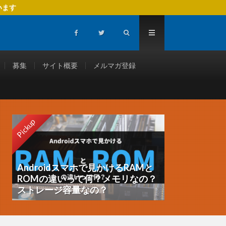
います
募集
サイト概要
メルマガ登録
Pickup
Androidスマホで見かけるRAMと
ROMの違いって何？メモリなの？
ストレージ容量なの？