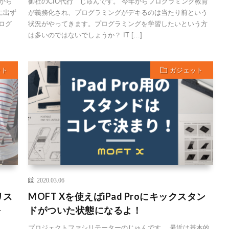
てから
御社のCIO代行 じゅんです。 今年からプログラミング教育
に出ず
が義務化され、プログラミングがデキるのは当たり前という
ログ
状況がやってきます。プログラミングを学習したいという方
は多いのではないでしょうか？ IT […]
ット
ガジェット
2020.03.06
リス
MOFT Xを使えばiPad Proにキックスタン
-
ドがついた状態になるよ！
プロジェクトファシリテーターのじゅんです。 最近は基本的