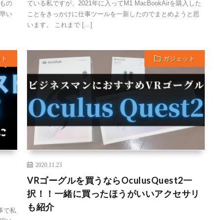
もの
ている私ですが、2021年に入ってM1 MacBookAirを購入した
早い
ことをきっかけに仕事ツールを一新したのでまとめようと思
います。 これまで […]
ット
ガジェット
2020.11.23
VRゴーグルを買うならOculusQuest2一
択！！一緒に買ったほうがいいアクセサリ
も紹介
事で私