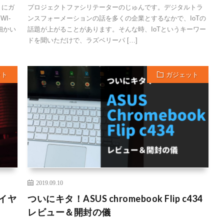
りにガ
プロジェクトファシリテーターのじゅんです。デジタルトラ
I-
ンスフォーメーションの話を多くの企業とするなかで、IoTの
細かい
話題が上がることがあります。そんな時、IoTというキーワー
ドを聞いただけで、ラズベリーパ […]
ット
ガジェット
2019.09.10
ワイヤ
ついにキタ！ASUS chromebook Flip c434
レビュー＆開封の儀