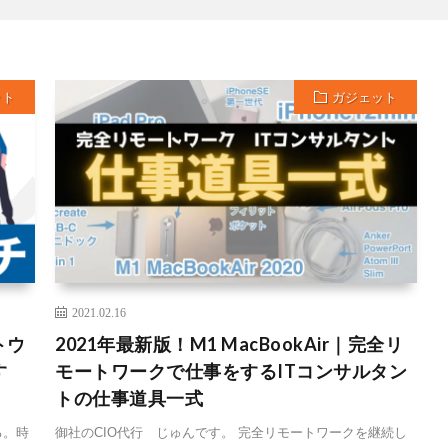
ット
ガジェット
2021.02.16
トウ
2021年最新版！M1 MacBookAir｜完全リ
す
モートワークで仕事をするITコンサルタン
トの仕事道具一式
る。時
御社のCIO代行 じゅんです。 完全リモートワークを継続し