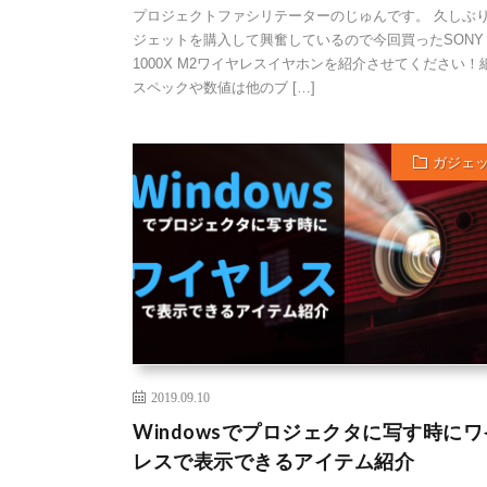
プロジェクトファシリテーターのじゅんです。 久しぶ
ジェットを購入して興奮しているので今回買ったSONY W
1000X M2ワイヤレスイヤホンを紹介させてください！
スペックや数値は他のブ […]
ガジェ
2019.09.10
Windowsでプロジェクタに写す時に
レスで表示できるアイテム紹介