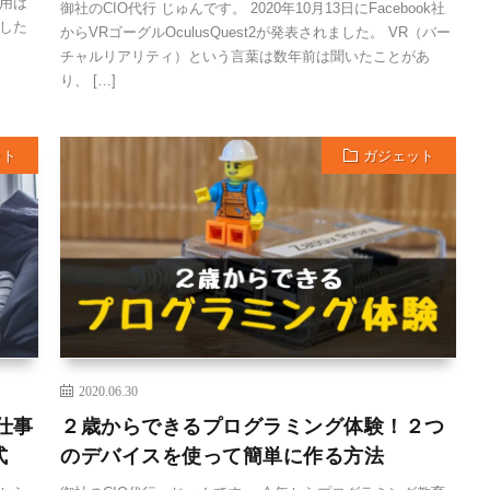
用は
御社のCIO代行 じゅんです。 2020年10月13日にFacebook社
入した
からVRゴーグルOculusQuest2が発表されました。 VR（バー
チャルリアリティ）という言葉は数年前は聞いたことがあ
り、 […]
ット
ガジェット
2020.06.30
仕事
２歳からできるプログラミング体験！２つ
式
のデバイスを使って簡単に作る方法