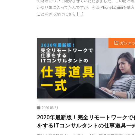
の財布について紹介させていただきました。この財布運
かなり気に入ってたんですが、今回iPhone12miniを購
ことをきっかけにさら […]
ガジェ
2020.08.31
2020年最新版！完全リモートワークで
をするITコンサルタントの仕事道具一