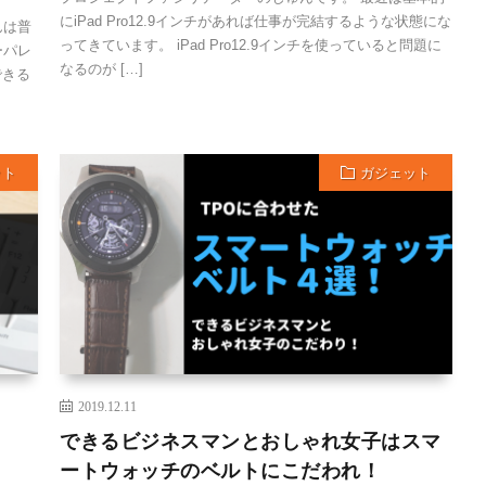
にiPad Pro12.9インチがあれば仕事が完結するような状態にな
んは普
ってきています。 iPad Pro12.9インチを使っていると問題に
ーパレ
なるのが […]
できる
ット
ガジェット
2019.12.11
！
できるビジネスマンとおしゃれ女子はスマ
ートウォッチのベルトにこだわれ！