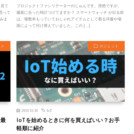
を見て
プロジェクトファシリテーターのじゅんです。突然ですが、
思って
服装に合った時計つけてますか？ スマートウォッチ が出る前
みま
は、複数本もっていておしゃれアイテムとして着る洋服や場
面によって付け替えていました。この […]
ット
ガジェット
2019.10.30
IoT
は最
IoTを始めるときに何を買えばいい？お手
軽順に紹介