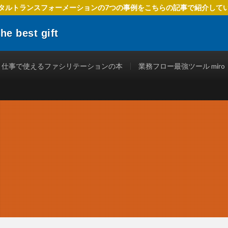
タルトランスフォーメーションの7つの事例をこちらの記事で紹介して
 best gift
でIT活用を進めるための方法、 ファシリテーションを使ったテクニック、
立つ情報を発信します。
仕事で使えるファシリテーションの本
業務フロー最強ツール miro