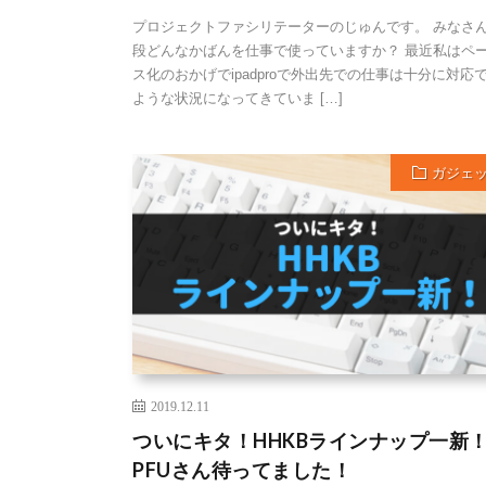
プロジェクトファシリテーターのじゅんです。 みなさ
段どんなかばんを仕事で使っていますか？ 最近私はペ
ス化のおかげでipadproで外出先での仕事は十分に対応
ような状況になってきていま […]
ガジェ
2019.12.11
ついにキタ！HHKBラインナップ一新
PFUさん待ってました！