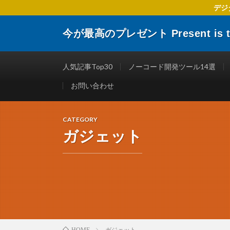
デジ
今が最高のプレゼント Present is the
デジタルトランスフォーメーションに関する 企業や個人
楽しくする仕事術やITリテラシーを向上させるために役
人気記事Top30
ノーコード開発ツール14選
お問い合わせ
CATEGORY
ガジェット
ガジェット
HOME