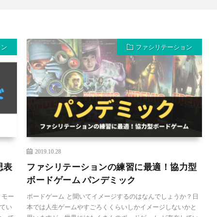
ョン
ファシリテーション
2019.10.28
思表
ファシリテーションの練習に最適！協力型
ボードゲーム パンデミック
リモー
ボードゲーム と聞いてイメージするのはなんでしょうか？日
てい
本では人生ゲームやすごろくくらいしかイメージしないかと