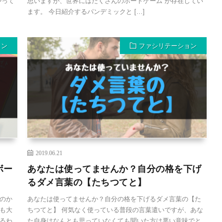
やって
思いますが、世界にはたくさんのボードゲーム が存在してい
ます。 今日紹介するパンデミックと […]
ョン
ファシリテーション
2019.06.21
ボー
あなたは使ってませんか？自分の格を下げ
るダメ言葉の【たちつてと】
のか
あなたは使ってませんか？自分の格を下げるダメ言葉の【た
も大
ちつてと】 何気なく使っている普段の言葉遣いですが、あな
るわ
た自身はなんとも思っていなくても聞いた方は悪い意味でと