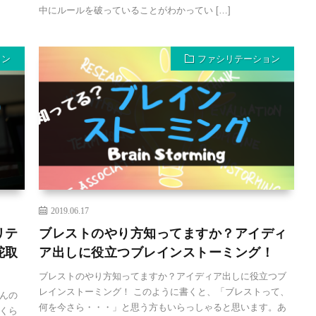
中にルールを破っていることがわかってい […]
ョン
ファシリテーション
2019.06.17
リテ
ブレストのやり方知ってますか？アイディ
舵取
ア出しに役立つブレインストーミング！
ブレストのやり方知ってますか？アイディア出しに役立つブ
レインストーミング！ このように書くと、「ブレストって、
んの
何を今さら・・・」と思う方もいらっしゃると思います。あ
くら