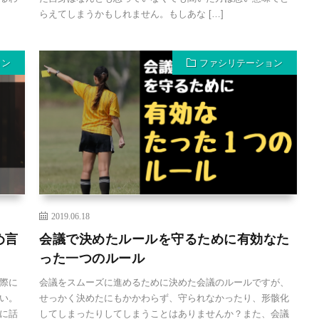
らえてしまうかもしれません。もしあな […]
ョン
ファシリテーション
2019.06.18
め言
会議で決めたルールを守るために有効なた
った一つのルール
際に
会議をスムーズに進めるために決めた会議のルールですが、
い。
せっかく決めたにもかかわらず、守られなかったり、形骸化
に話
してしまったりしてしまうことはありませんか？また、会議