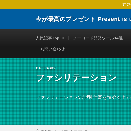
デジ
今が最高のプレゼント Present is the
デジタルトランスフォーメーションに関する 企業や個人
楽しくする仕事術やITリテラシーを向上させるために役
人気記事Top30
ノーコード開発ツール14選
お問い合わせ
CATEGORY
ファシリテーション
ファシリテーションの説明 仕事を進める上
ファシリテーション
HOME