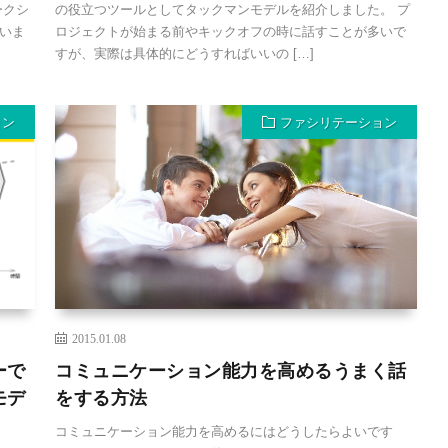
ークシ
の役立つツールとしてタックマンモデルを紹介しました。 プ
いま
ロジェクトが始まる前やキックオフの時に話すことが多いで
すが、実際は具体的にどうすればいいの […]
ョン
ファシリテーション
2015.01.08
ーで
コミュニケーション能力を高めるうまく話
モデ
をする方法
コミュニケーション能力を高めるにはどうしたらよいです