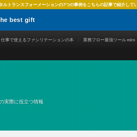
タルトランスフォーメーションの7つの事例をこちらの記事で紹介して
 best gift
でIT活用を進めるための方法、 ファシリテーションを使ったテクニック、
立つ情報を発信します。
仕事で使えるファシリテーションの本
業務フロー最強ツール miro
での実際に役立つ情報