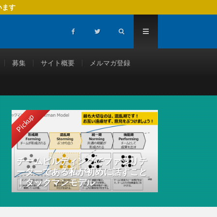
います
募集
サイト概要
メルマガ登録
Pickup
チームビルディングでファシリテ
ーターである私が初めに話すこと
｜タックマンモデル