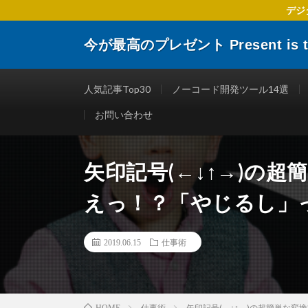
デジ
今が最高のプレゼント Present is the
デジタルトランスフォーメーションに関する 企業や個人
楽しくする仕事術やITリテラシーを向上させるために役
人気記事Top30
ノーコード開発ツール14選
お問い合わせ
矢印記号(←↓↑→)の
えっ！？「やじるし」
2019.06.15
仕事術
仕事術
矢印記号(←↓↑→)の超簡単な
HOME