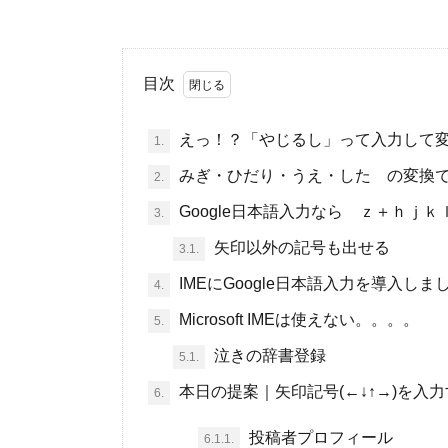
目次
えっ！？「やじるし」って入力して
1.
みぎ・ひだり・うえ・した の変換
2.
Google日本語入力なら ｚ＋ｈｊ
3.
矢印以外の記号も出せる
3.1.
IMEにGoogle日本語入力を導入しま
4.
Microsoft IMEは使えない。。。。
5.
泣きの辞書登録
5.1.
本日の提案｜矢印記号(←↓↑→)を入力する
6.
投稿者プロフィール
6.1.1.