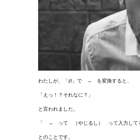
わたしが、「zl」で → を変換すると、
「えっ！？それなに？」
と言われました。
「 → って （やじるし） って入力して
とのことです。