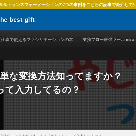
タルトランスフォーメーションの7つの事例をこちらの記事で紹介して
 best gift
でIT活用を進めるための方法、 ファシリテーションを使ったテクニック、
立つ情報を発信します。
仕事で使えるファシリテーションの本
業務フロー最強ツール miro
超簡単な変換方法知ってますか？
って入力してるの？
変換方法知ってますか？えっ！？「やじるし」って入力してるの？