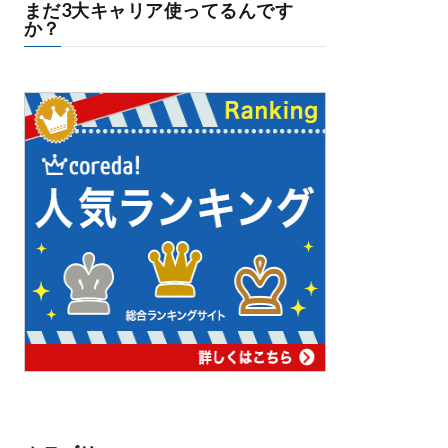
まだ3大キャリア使ってるんです
か？