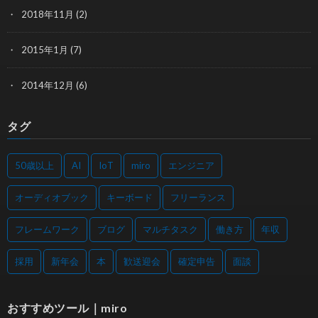
2018年11月
(2)
2015年1月
(7)
2014年12月
(6)
タグ
50歳以上
AI
IoT
miro
エンジニア
オーディオブック
キーボード
フリーランス
フレームワーク
ブログ
マルチタスク
働き方
年収
採用
新年会
本
歓送迎会
確定申告
面談
おすすめツール｜miro