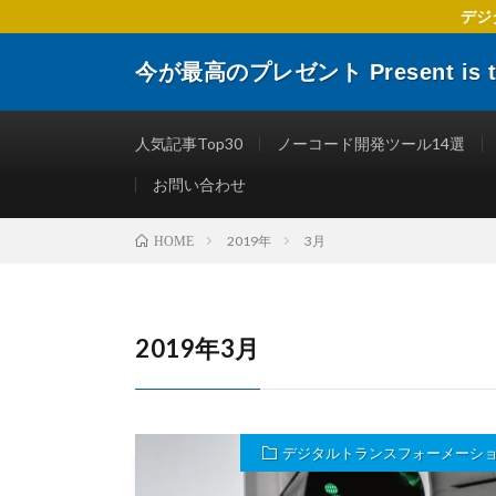
デジ
今が最高のプレゼント Present is the
デジタルトランスフォーメーションに関する 企業や個人
楽しくする仕事術やITリテラシーを向上させるために役
人気記事Top30
ノーコード開発ツール14選
お問い合わせ
2019年
3月
HOME
2019年3月
デジタルトランスフォーメーシ