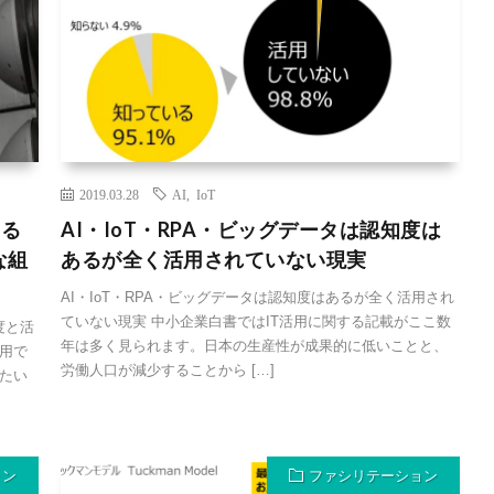
2019.03.28
AI
,
IoT
する
AI・IoT・RPA・ビッグデータは認知度は
な組
あるが全く活用されていない現実
AI・IoT・RPA・ビッグデータは認知度はあるが全く活用され
ていない現実 中小企業白書ではIT活用に関する記載がここ数
度と活
年は多く見られます。日本の生産性が成果的に低いことと、
用で
労働人口が減少することから […]
たい
ョン
ファシリテーション