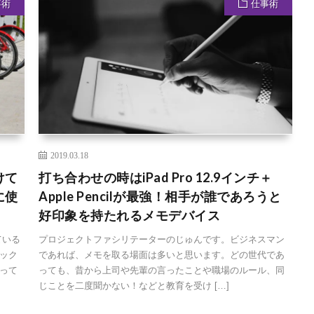
事術
仕事術
2019.03.18
けて
打ち合わせの時はiPad Pro 12.9インチ＋
に使
Apple Pencilが最強！相手が誰であろうと
好印象を持たれるメモデバイス
ている
プロジェクトファシリテーターのじゅんです。ビジネスマン
ック
であれば、メモを取る場面は多いと思います。どの世代であ
って
っても、昔から上司や先輩の言ったことや職場のルール、同
じことを二度聞かない！などと教育を受け […]