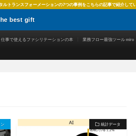
タルトランスフォーメーションの7つの事例をこちらの記事で紹介して
 best gift
でIT活用を進めるための方法、 ファシリテーションを使ったテクニック、
立つ情報を発信します。
仕事で使えるファシリテーションの本
業務フロー最強ツール miro
ョン
統計データ