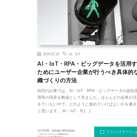
2019.03.28
AI
,
IoT
AI・IoT・RPA・ビッグデータを活用
ためにユーザー企業が行うべき具体的
織づくりの方法
前回の記事では、AI・IoT・RPA・ビッグデータの認知
用率の現実を数値として見ました。ほとんどの企業が活
きていない中で、どのように進めていけばよいかを書き
と思います。 AI・IoT・R […]
ファシリテーシ