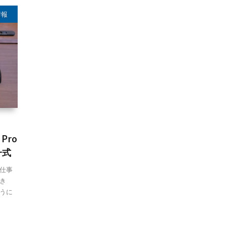
情報
 Pro
一式
仕事
き
うに