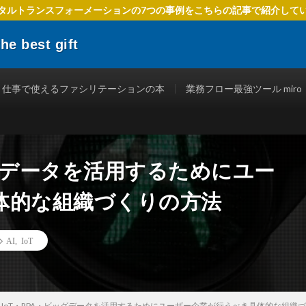
タルトランスフォーメーションの7つの事例をこちらの記事で紹介して
 best gift
でIT活用を進めるための方法、 ファシリテーションを使ったテクニック、
立つ情報を発信します。
仕事で使えるファシリテーションの本
業務フロー最強ツール miro
ッグデータを活用するためにユー
体的な組織づくりの方法
AI
,
IoT
I・IoT・RPA・ビッグデータを活用するためにユーザー企業が行うべき具体的な組織