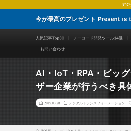
デジ
今が最高のプレゼント Present is the
デジタルトランスフォーメーションに関する 企業や個人
楽しくする仕事術やITリテラシーを向上させるために役
人気記事Top30
ノーコード開発ツール14選
お問い合わせ
AI・IoT・RPA・ビ
ザー企業が行うべき具
2019.03.28
デジタルトランスフォーメーション
デジタルトランスフォーメーション
A
HOME