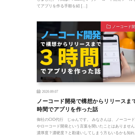
てアプリを作る手順を紹 […]
ノーコード
2020.09.07
ノーコード開発で構想からリリースま
時間でアプリを作った話
御社のCIO代行 じゅんです。 みなさんは、ノーコー
やローコード開発という言葉を聞いたことはありません
濃厚度？濃硬度？と勘違いしてしまう方もいるかも知れ