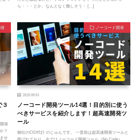
ら・・・とか、なんとなく難しそう・ […]
開発
ノーコード開発
2020.09.01
で３
ノーコード開発ツール14選！目的別に使う
べきサービスを紹介します！超高速開発ツ
ール
ド開発
か？
御社のCIO代行 のじゅんです。 一昔前は超高速開発ツールと
ませ
呼ばれており、今ではノーコード開発ツール（No Code）、