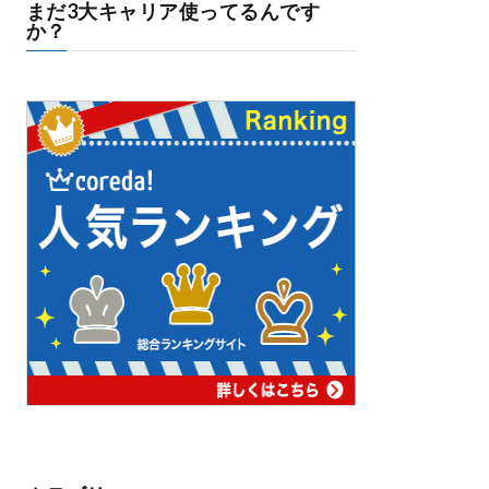
まだ3大キャリア使ってるんです
か？