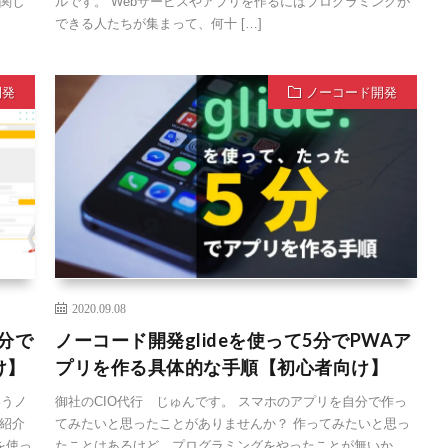
関し
ルです。 Webサービスやアプリを作るにはプログラミングが
できる人たちが集まって、何十 […]
開発
ノーコード開発
2020.09.08
5分で
ノーコード開発glideを使って5分でPWAア
け】
プリを作る具体的な手順【初心者向け】
いうノ
御社のCIO代行 じゅんです。 スマホのアプリを自分で作っ
紹介
てみたいと思ったことがありませんか？ 作ってみたいと思っ
を使っ
たことはあるけど、プログラミングをやったことが無いか