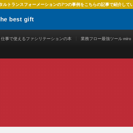
タルトランスフォーメーションの7つの事例をこちらの記事で紹介して
 best gift
でIT活用を進めるための方法、 ファシリテーションを使ったテクニック、
立つ情報を発信します。
仕事で使えるファシリテーションの本
業務フロー最強ツール miro