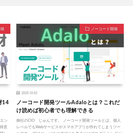
開発
ノーコード開発
2020.10.02
14
ノーコード開発ツールAdaloとは？これだ
け読めば初心者でも理解できる
アエン
御社のCIO じゅんです。 ノーコード開発ツールとは、個人
得意
レベルでもWebサービスやスマホアプリが作れてしまうツー