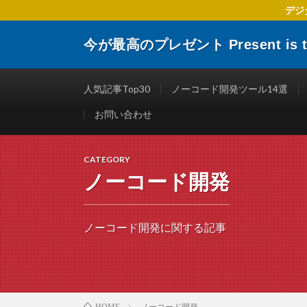
デジ
今が最高のプレゼント Present is the
デジタルトランスフォーメーションに関する 企業や個人
楽しくする仕事術やITリテラシーを向上させるために役
人気記事Top30
ノーコード開発ツール14選
お問い合わせ
CATEGORY
ノーコード開発
ノーコード開発に関する記事
ノーコード開発
HOME