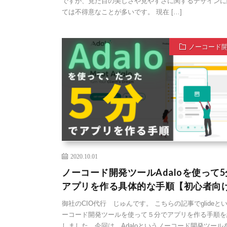
ですが、見た目の美しさや見やすさに関するデザインに
ては不得意なことが多いです。 現在 […]
ノーコード
2020.10.01
ノーコード開発ツールAdaloを使って
アプリを作る具体的な手順【初心者向
御社のCIO代行 じゅんです。 こちらの記事でglideと
ーコード開発ツールを使って５分でアプリを作る手順を
しました。今回は、Adaloというノーコード開発ツール