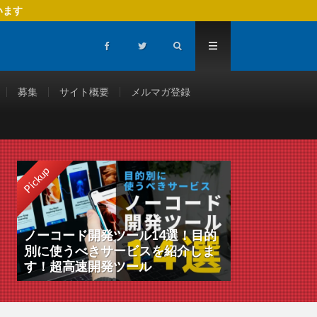
います
募集
サイト概要
メルマガ登録
Pickup
ノーコード開発ツール14選！目的
別に使うべきサービスを紹介しま
す！超高速開発ツール