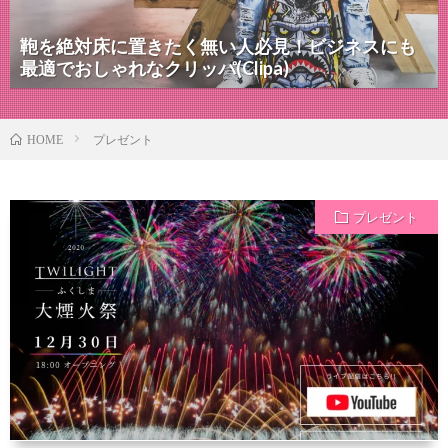
鞄を絶対床に置きたく無い人必見！ビジネスにも
最適でおしゃれなクリッパ(Clipa)
プレゼント
HOME
プレゼント