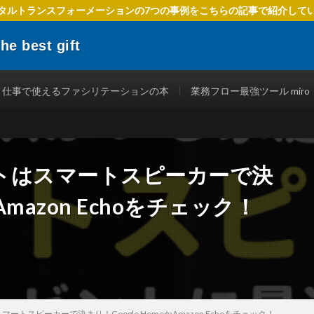
タルトランスフォーメーションの7つの事例をこちらの記事で紹介して
 best gift
でIT活用を進めるための方法、 ファシリテーションを使ったテクニック、
立つ情報を発信します。
仕事で使えるファシリテーションの本
業務フロー最強ツール miro
トはスマートスピーカーで決
Amazon Echoをチェック！
トスピーカーで決まり！Google HomeかAmazon Echoをチェック！