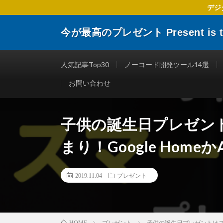
デジ
今が最高のプレゼント Present is the
デジタルトランスフォーメーションに関する 企業や個人
楽しくする仕事術やITリテラシーを向上させるために役
人気記事Top30
ノーコード開発ツール14選
お問い合わせ
子供の誕生日プレゼン
まり！Google Homeか
2019.11.04
プレゼント
プレゼント
子供の誕生日プレゼントはスマー
HOME