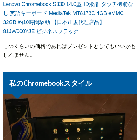
Lenovo Chromebook S330 14.0型HD液晶 タッチ機能な
し 英語キーボード MediaTek MT8173C 4GB eMMC
32GB 約10時間駆動 【日本正規代理店品】
81JW000YJE ビジネスブラック
このくらいの価格であればプレゼントとしてもいいかも
しれません。
私のChromebookスタイル