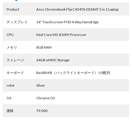
Product
Asus Chromebook Flip C434TA-DS384T 2 in 1 Laptop
ディスプレイ
14″ Touchscreen FHD 4-Way NanoEdge
CPU
Intel Core M3-8100Y Processor
メモリ
8GB RAM
ストレージ
64GB eMMC Storage
キーボード
Backlit KB（バックライトキーボード） US配列
color
Silver
OS
Chrome OS
価格
79,000