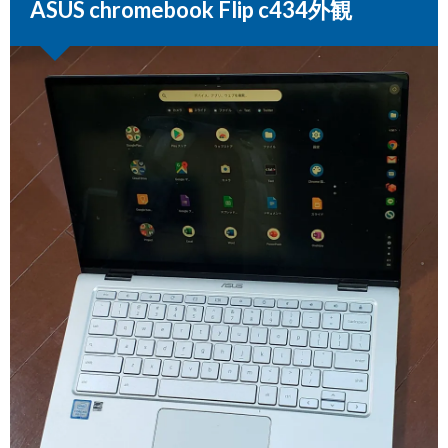
ASUS chromebook Flip c434外観