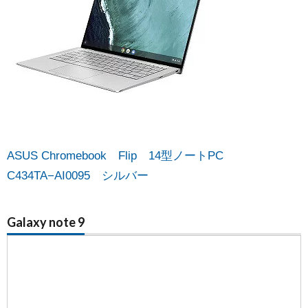
ASUS Chromebook Flip 14型ノートPC
C434TA−AI0095 シルバー
Galaxy note 9