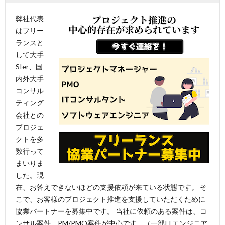
弊社代表
はフリー
ランスと
して大手
SIer、国
内外大手
コンサル
ティング
会社との
プロジェ
クトを多
数行って
まいりま
した。現
在、お答えできないほどの支援依頼が来ている状態です。 そ
こで、お客様のプロジェクト推進を支援していただくために
協業パートナーを募集中です。 当社に依頼のある案件は、コ
ンサル案件、PM/PMO案件が中心です。（一部ITエンジニア