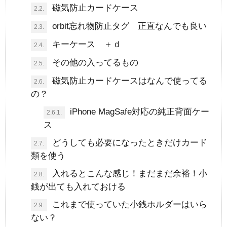
磁気防止カードケース
2.2.
orbit忘れ物防止タグ 正直なんでも良い
2.3.
キーケース ＋ｄ
2.4.
その他の入ってるもの
2.5.
磁気防止カードケースはなんで使ってる
2.6.
の？
iPhone MagSafe対応の純正背面ケー
2.6.1.
ス
どうしても必要になったときだけカード
2.7.
類を使う
入れるとこんな感じ！まだまだ余裕！小
2.8.
銭が出ても入れておける
これまで使っていた小銭ホルダーはいら
2.9.
ない？