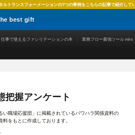
タルトランスフォーメーションの7つの事例をこちらの記事で紹介して
 best gift
でIT活用を進めるための方法、 ファシリテーションを使ったテクニック、
立つ情報を発信します。
仕事で使えるファシリテーションの本
業務フロー最強ツール miro
態把握アンケート
るい職場応援団」に掲載されているパワハラ関係資料の
資料をもとに作成しております。
/