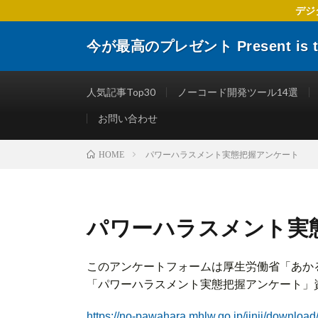
デジ
今が最高のプレゼント Present is the
デジタルトランスフォーメーションに関する 企業や個人
楽しくする仕事術やITリテラシーを向上させるために役
人気記事Top30
ノーコード開発ツール14選
お問い合わせ
パワーハラスメント実態把握アンケート
HOME
パワーハラスメント実
このアンケートフォームは厚生労働省「あか
「パワーハラスメント実態把握アンケート」
https://no-pawahara.mhlw.go.jp/jinji/download