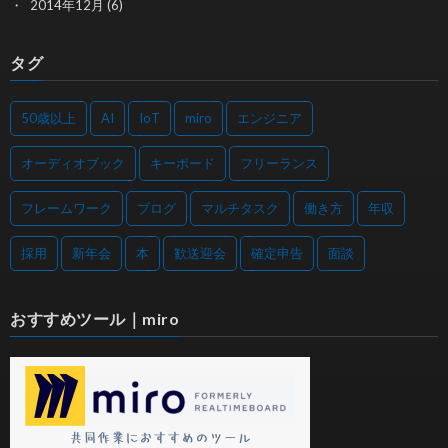
2014年12月
(6)
タグ
50歳以上
AI
IoT
miro
エンジニア
オーディオブック
キーボード
フリーランス
フレームワーク
ブログ
マルチタスク
働き方
年収
採用
新年会
本
歓送迎会
確定申告
面談
おすすめツール｜miro