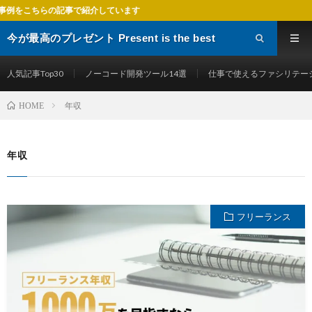
記事で紹介しています
今が最高のプレゼント Present is the best
gift
人気記事Top30
ノーコード開発ツール14選
仕事で使えるファシリテー
年収
HOME
年収
フリーランス