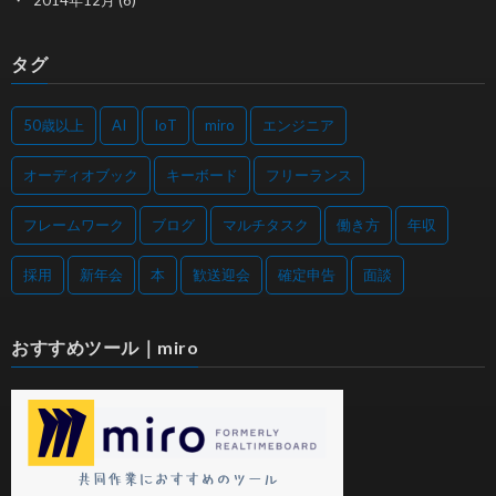
タグ
50歳以上
AI
IoT
miro
エンジニア
オーディオブック
キーボード
フリーランス
フレームワーク
ブログ
マルチタスク
働き方
年収
採用
新年会
本
歓送迎会
確定申告
面談
おすすめツール｜miro