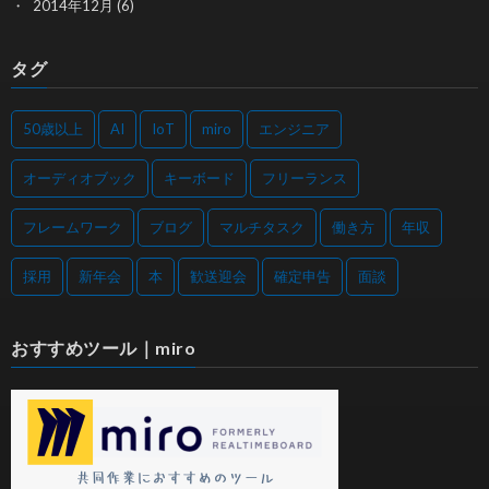
2014年12月
(6)
タグ
50歳以上
AI
IoT
miro
エンジニア
オーディオブック
キーボード
フリーランス
フレームワーク
ブログ
マルチタスク
働き方
年収
採用
新年会
本
歓送迎会
確定申告
面談
おすすめツール｜miro