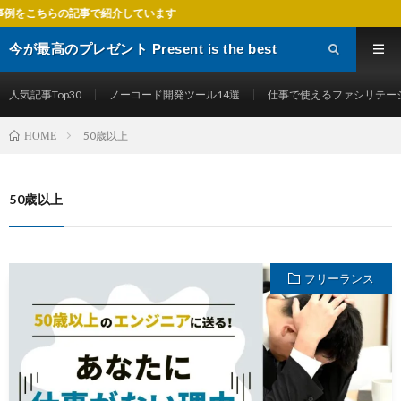
記事で紹介しています
今が最高のプレゼント Present is the best
gift
人気記事Top30
ノーコード開発ツール14選
仕事で使えるファシリテー
50歳以上
HOME
50歳以上
フリーランス