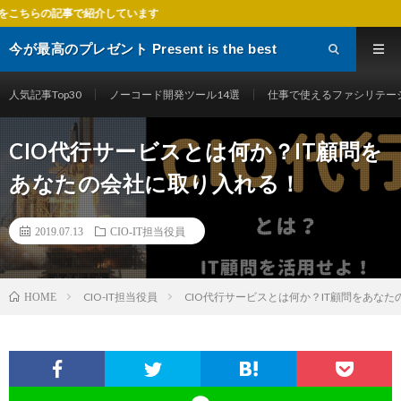
しています
今が最高のプレゼント Present is the best
gift
人気記事Top30
ノーコード開発ツール14選
仕事で使えるファシリテー
CIO代行サービスとは何か？IT顧問を
あなたの会社に取り入れる！
2019.07.13
CIO-IT担当役員
CIO-IT担当役員
CIO代行サービスとは何か？IT顧問をあな
HOME