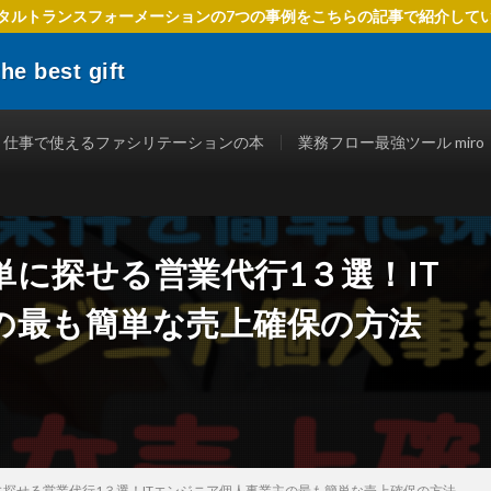
タルトランスフォーメーションの7つの事例をこちらの記事で紹介して
 best gift
でIT活用を進めるための方法、 ファシリテーションを使ったテクニック、
立つ情報を発信します。
仕事で使えるファシリテーションの本
業務フロー最強ツール miro
に探せる営業代行1３選！IT
の最も簡単な売上確保の方法
探せる営業代行1３選！ITエンジニア個人事業主の最も簡単な売上確保の方法