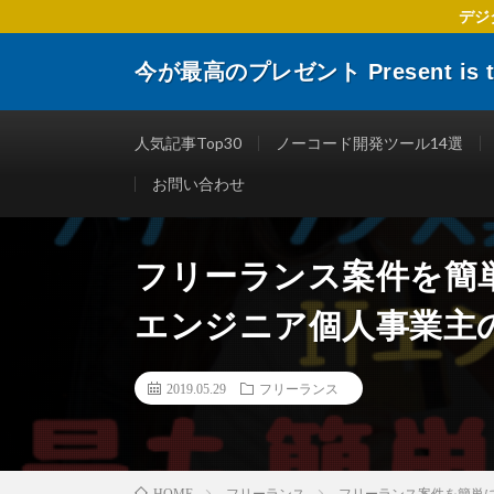
デジ
今が最高のプレゼント Present is the
デジタルトランスフォーメーションに関する 企業や個人
楽しくする仕事術やITリテラシーを向上させるために役
人気記事Top30
ノーコード開発ツール14選
お問い合わせ
フリーランス案件を簡単
エンジニア個人事業主
2019.05.29
フリーランス
フリーランス
フリーランス案件を簡単に
HOME