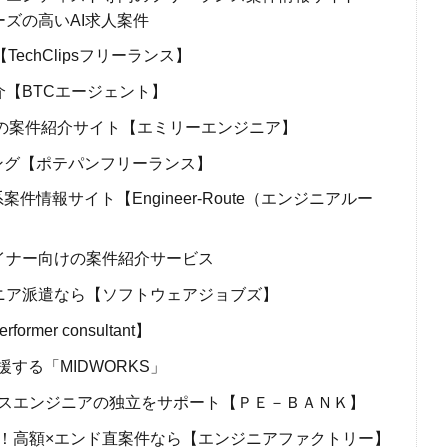
 ニーズの高いAI求人案件
echClipsフリーランス】
【BTCエージェント】
アの案件紹介サイト【エミリーエンジニア】
ング【ポテパンフリーランス】
件情報サイト【Engineer-Route（エンジニアルー
イナー向けの案件紹介サービス
ニア派遣なら【ソフトウェアジョブズ】
mer consultant】
する「MIDWORKS」
スエンジニアの独立をサポート【ＰＥ－ＢＡＮＫ】
！高額×エンド直案件なら【エンジニアファクトリー】