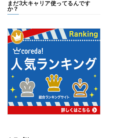
まだ3大キャリア使ってるんです
か？