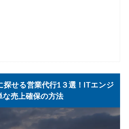
！
探せる営業代行1３選！ITエンジ
単な売上確保の方法