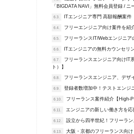
「BIGDATA NAVI」無料会員登録 /
ITエンジニア専門 高額報酬案件【T
6.3.
フリーエンジニア向け案件を紹介
6.4.
フリーランスIT/Webエンジニ
6.5.
ITエンジニアの無料カウンセリ
6.6.
フリーランスエンジニア向けIT系案
6.7.
ト）】
フリーランスエンジニア、デザ
6.8.
登録者数増加中！テストエンジ
6.9.
フリーランス案件紹介【High-Perfor
6.10.
エンジニアの新しい働き方を応援
6.11.
設立から四半世紀！フリーラン
6.12.
大阪・京都のフリーランス向け
6.13.