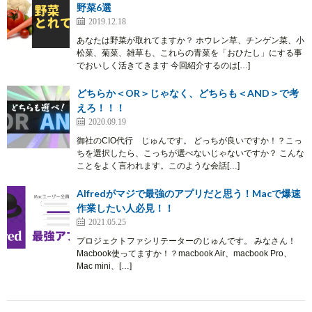
野菜6選
2019.12.18
あなたは野菜が取れてますか？ ホウレン草、チンゲン菜、小
松菜、菊菜、雑草も、これらの青菜を「おひたし」にする事
でおいしく活きてきます 今回紹介するのは[…]
どちらか＜OR＞じゃなく、どちらも＜AND＞で考
えろ！！！
2020.09.19
御社のCIO代行 じゅんです。 どっちが良いですか！？こっ
ちを選択したら、こっちが選べないじゃないですか？ こんな
ことをよく言われます。このような会話[…]
Alfredがマジで最強のアプリだと思う！Macで爆速
作業したい人必見！！
2021.05.25
プロジェクトファシリテーターのじゅんです。 みなさん！
Macbook使ってますか！？macbook Air、macbook Pro、
Mac mini、[…]