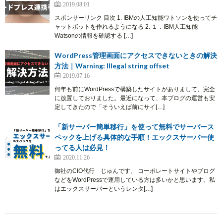
2019.08.01
スポンサーリンク 目次 1. IBMの人工知能ワトソンを使ってチ
ャットボットを作れるようになる 2. １．IBM人工知能
Watsonの情報を確認する […]
WordPress管理画面にアクセスできないときの解決
方法｜Warning: Illegal string offset
2019.07.16
何年も前にWordPressで構築したサイトがありまして、完全
に放置しておりました。最近になって、本ブログの運営も安
定してきたので「そういえば前にサイ[…]
「新サーバー簡単移行」を使って無料でサーバース
ペックを上げる具体的な手順！エックスサーバー使
ってる人は必見！
2020.11.26
御社のCIO代行 じゅんです。 コーポレートサイトやブログ
などをWordPressで運用している方は多いかと思います。私
はエックスサーバーというレンタ[…]