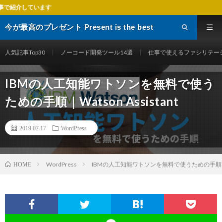
す
今が最高のプレゼント Present is the best
gift
人気記事Top30
ノーコード開発ツール14選
仕事で使えるファシリテー
IBMの人工知能ワトソンを無料で使う
ための手順｜Watson Assistant
2019.07.17
WordPress
WordPress
IBMの人工知能ワトソンを無料で使うための手順｜Wats
HOME