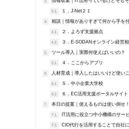
情報収集｜IT活用っているけどそも
3.
１．J-Net２１
3.1.
相談｜情報がありすぎて何から手を
4.
２．よろず支援拠点
4.1.
３．E-SODANオンライン経営
4.2.
ツール導入｜実際何使えばいいの？
5.
４．ここからアプリ
5.1.
人材育成｜導入したはいいけど使い
6.
５．中小企業大学校
6.1.
６．EC活用支援ポータルサイト「
6.2.
本日の提案｜使えるものは使い倒せ
7.
IT活用に役立つ中小機構のサー
7.1.
CIO代行を活用することで自社に
7.2.