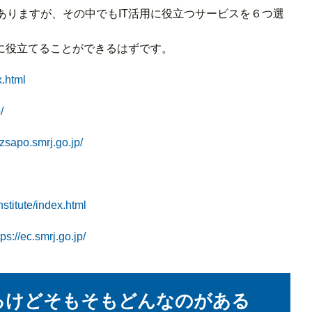
ありますが、その中でもIT活用に役立つサービスを６つ選
に役立てることができるはずです。
x.html
/
izsapo.smrj.go.jp/
nstitute/index.html
tps://ec.smrj.go.jp/
いるけどそもそもどんなのがある