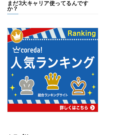
まだ3大キャリア使ってるんです
か？