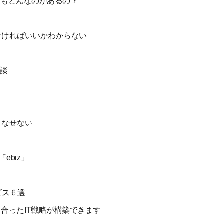
そもどんなのがあるの？
付ければいいかわからない
相談
こなせない
ebiz」
！
ビス６選
合ったIT戦略が構築できます