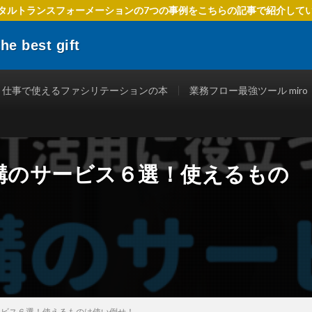
タルトランスフォーメーションの7つの事例をこちらの記事で紹介して
 best gift
でIT活用を進めるための方法、 ファシリテーションを使ったテクニック、
立つ情報を発信します。
仕事で使えるファシリテーションの本
業務フロー最強ツール miro
機構のサービス６選！使えるもの
ービス６選！使えるものは使い倒せ！