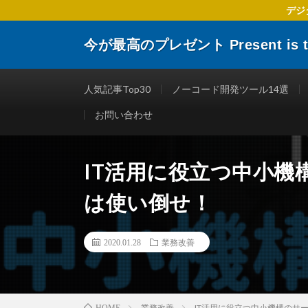
デジ
今が最高のプレゼント Present is the
デジタルトランスフォーメーションに関する 企業や個人
楽しくする仕事術やITリテラシーを向上させるために役
人気記事Top30
ノーコード開発ツール14選
お問い合わせ
IT活用に役立つ中小
は使い倒せ！
2020.01.28
業務改善
業務改善
IT活用に役立つ中小機構のサ
HOME