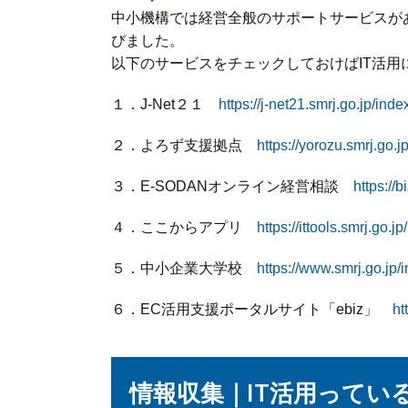
中小機構では経営全般のサポートサービスが
びました。
以下のサービスをチェックしておけばIT活用
１．J-Net２１
https://j-net21.smrj.go.jp/inde
２．よろず支援拠点
https://yorozu.smrj.go.jp
３．E-SODANオンライン経営相談
https://b
４．ここからアプリ
https://ittools.smrj.go.jp/
５．中小企業大学校
https://www.smrj.go.jp/i
６．EC活用支援ポータルサイト「ebiz」
ht
情報収集｜IT活用って