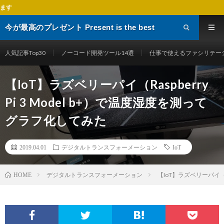
デジタルトランス
今が最高のプレゼント Present is the best
gift
人気記事Top30
ノーコード開発ツール14選
仕事で使えるファシリテー
【IoT】ラズベリーパイ（Raspberry
Pi 3 Model b+）で温度湿度を測って
グラフ化してみた
2019.04.01
デジタルトランスフォーメーション
IoT
デジタルトランスフォーメーション
【IoT】ラズベリーパイ（R
HOME