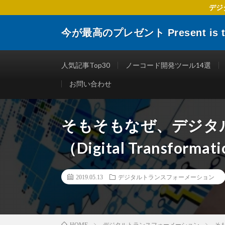
デジ
今が最高のプレゼント Present is the
デジタルトランスフォーメーションに関する 企業や個人
楽しくする仕事術やITリテラシーを向上させるために役
人気記事Top30
ノーコード開発ツール14選
お問い合わせ
そもそもなぜ、デジタ
（Digital Transfo
2019.05.13
デジタルトランスフォーメーション
デジタルトランスフォーメーション
そも
HOME