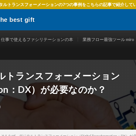
タルトランスフォーメーションの7つの事例をこちらの記事で紹介して
 best gift
でIT活用を進めるための方法、 ファシリテーションを使ったテクニック、
立つ情報を発信します。
仕事で使えるファシリテーションの本
業務フロー最強ツール miro
ルトランスフォーメーション
rmation：DX）が必要なのか？
そもなぜ、デジタルトランスフォーメーション（Digital Transformation：DX）