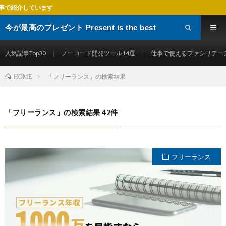
デジ
今が最高のプレゼント Present is the best
gift
人気記事Top30
ノーコード開発ツール14選
仕事で使えるファシリテー
「フリーランス」の検索結果
HOME
「フリーランス」の検索結果 42件
フリーランス