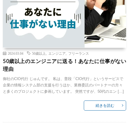
2024.03.04
50歳以上
,
エンジニア
,
フリーランス
50歳以上のエンジニアに送る！あなたに仕事がない
理由
御社のCIO代行 じゅんです。 私は、普段「CIO代行」というサービスで
企業の情報システム部の支援を行うほか、業務委託のパートナーの方々
と多くのプロジェクトに参画しています。 突然ですが、50代のエン […]
続きを読む