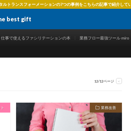
タルトランスフォーメーションの7つの事例をこちらの記事で紹介して
best gift
でIT活用を進めるための方法、 ファシリテーションを使ったテクニック、
役立つ情報を発信します。
仕事で使えるファシリテーションの本
業務フロー最強ツール miro
12/12ページ
<
ント
業務改善