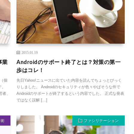
2015.01.19
事業
Androidのサポート終了とは？対策の第一
歩はコレ！
（個
先日Yahoo!ニュースに出ていた内容を読んでちょっとびっく
す。
りしました。 Androidのセキュリティが色々やばそうな件で
経営者、
Androidのサポートが終了するという内容でした。 正式な発表
ではなく誤解 […]
事術
ファシリテーション