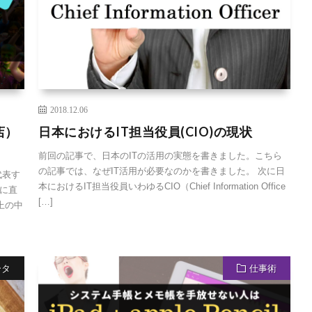
2018.12.06
店）
日本におけるIT担当役員(CIO)の現状
前回の記事で、日本のITの活用の実態を書きました。こちら
の記事では、なぜIT活用が必要なのかを書きました。 次に日
代表す
本におけるIT担当役員いわゆるCIO（Chief Information Office
に直
[…]
上の中
ータ
仕事術