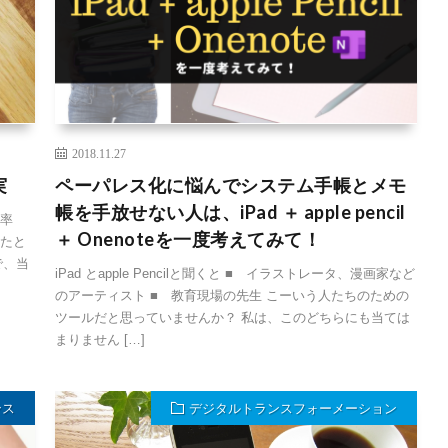
2018.11.27
実
ペーパレス化に悩んでシステム手帳とメモ
帳を手放せない人は、iPad ＋ apple pencil
及率
＋ Onenoteを一度考えてみて！
きたと
で、当
iPad とapple Pencilと聞くと ■ イラストレータ、漫画家など
のアーティスト ■ 教育現場の先生 こーいう人たちのための
ツールだと思っていませんか？ 私は、このどちらにも当ては
まりません […]
ンス
デジタルトランスフォーメーション