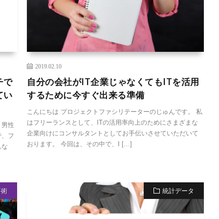
2019.02.10
チで
自分の会社がIT企業じゃなくてもITを活用
てい
するために今すぐ出来る準備
こんにちは プロジェクトファシリテーターのじゅんです。 私
はフリーランスとして、ITの活用率向上のためにさまざまな
、男性
企業向けにコンサルタントとしてお手伝いさせていただいて
で、フ
おります。 今回は、その中で、I […]
んな
事術
統計データ