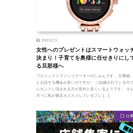
2019.02.15
女性へのプレゼントはスマートウォッ
決まり！子育てを奥様に任せきりにし
る旦那様へ
プロジェクトファシリテーターのじゅんです。 仕事柄
とお話する機会が多いのですが、 ご結婚されている方
レゼントに悩まれる方が意外と多くいるようです。 そ
方々に私が最近オススメしているプレ […]
仕