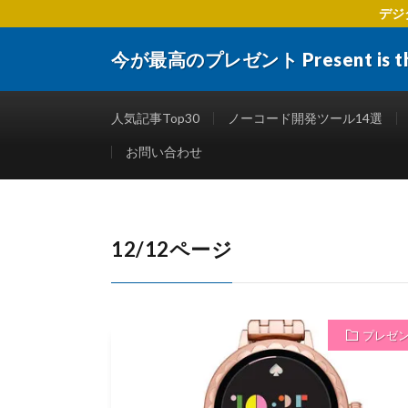
デジ
今が最高のプレゼント Present is the 
デジタルトランスフォーメーションに関する 企業や個人
楽しくする仕事術やITリテラシーを向上させるために
人気記事Top30
ノーコード開発ツール14選
お問い合わせ
12/12ページ
プレゼ