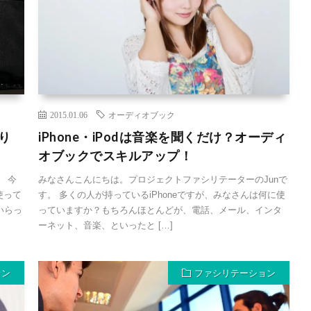
2015.01.06
オーディオブック
り
iPhone・iPodは音楽を聞くだけ？オーディ
オブックでスキルアップ！
 今
みなさんこんにちは。プロジェクトファシリテーターのJunで
使って
す。 多くの人が持っているiPhoneですが、みなさんは何に使
いらっ
っていますか？もちろんほとんどが、電話、メール、インタ
ーネット、音楽、といったと […]
ョン
ファシリテーション