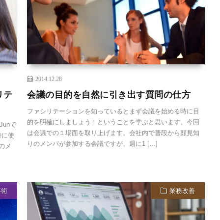
2014.12.28
リテ
会議の目的を自然に引き出す質問の仕方
ファシリテーションを知っているとまず会議を始める時に目
的を明確にしましょう！ということを学ぶと思います。今回
unで
は会議での１場面を取り上げます。会社内で普段から顔見知
時に使
りのメンバが参加する会議ですが、週に1 […]
のメ
事術
業務改善