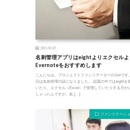
2015.01.07
名刺管理アプリはeightよりエクセルよ
Evernoteをおすすめします
こんにちは。プロジェクトファシリテーターのJunです。
日は名刺管理の話になりました。 話題の中ではeightを
いたり、エクセル（Excel）で管理していたりする方が
しゃったんですが、私 […]
ファシリテーシ